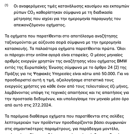
Οι αναφερόμενες τιμές κατανάλωσης καυσίμου και εκπομπών
ρύπων CO₂ καθορίστηκαν σύμφωνα με τη διαδικασία
μέτρησης που ισχύει για την ημερομηνία παραγωγής του
απεικονιζόμενου οχήματος.
Τα οχήματα που παρατίθενται στο αποτέλεσμα αναζήτησης
ταξινομούνται με αύξουσα σειρά σύμφωνα με την ημερομηνία
κατασκευής. Τα παλαιότερα οχήματα παρατίθενται πρώτα. Όλοι
οι πάροχοι στην online αγορά είναι εταιρείες. Ο μέσος μηνιαίος
αριθμός ενεργών χρηστών της αναζήτησης νέου οχήματος BMW
εντός της Ευρωπαϊκής Ένωσης σύμφωνα με το άρθρο 24 (2) της
Πράξης για τις Ψηφιακές Υπηρεσίες είναι κάτω από 50.000. Για να
προσδιοριστεί αυτή η τιμή, αξιολογήσαμε στατιστικά τους
ενεργούς χρήστες για κάθε έναν από τους τελευταίους έξι μήνες,
λαμβάνοντας υπόψη τις τεχνικές απαιτήσεις και τις απαιτήσεις για
την προστασία δεδομένων, και υπολογίσαμε τον μηνιαίο μέσο όρο
από αυτό στις 27.2.2024.
Τα παρόμοια διαθέσιμα οχήματα που παρατίθενται στις σελίδες
λεπτομερειών των προϊόντων προσδιορίζονται βάσει συμφωνιών
στις σημαντικότερες παραμέτρους, για παράδειγμα μοντέλο,