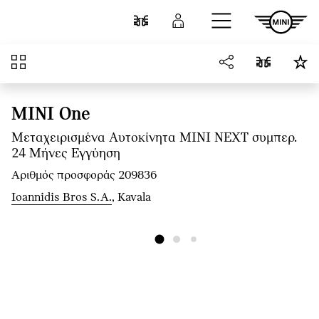
Μετάβαση στο κύριο περιεχόμενο
Σύγκριση
Σύνδεση
Επισκόπηση
MINI One
Μεταχειρισμένα Αυτοκίνητα MINI NEXT συμπερ.
24 Μήνες Εγγύηση
Αριθμός προσφοράς 209836
Ioannidis Bros S.A.
, Kavala