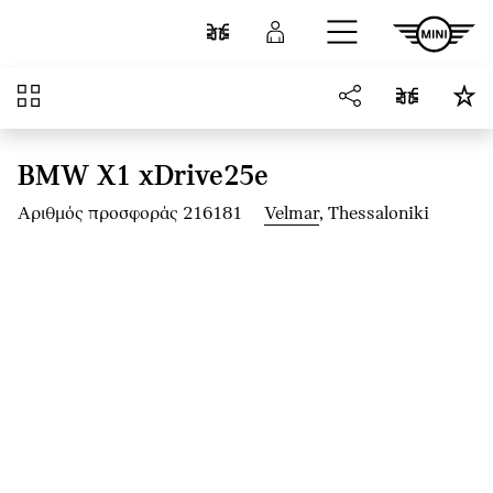
Μετάβαση στο κύριο περιεχόμενο
Σύγκριση
Σύνδεση
Επισκόπηση
BMW X1 xDrive25e
Αριθμός προσφοράς 216181
Velmar
, Thessaloniki