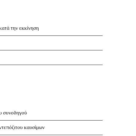
ατά την εκκίνηση
υ συνοδηγού
ντεπόζιτου καυσίμων