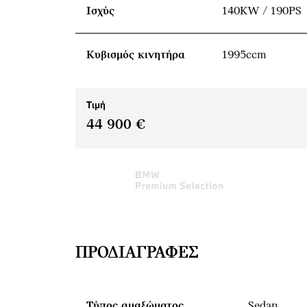
Ισχύς
140KW / 190PS
Κυβισμός κινητήρα
1995ccm
Τιμή
44 900 €
ΠΡΟΔΙΑΓΡΑΦΈΣ
Τύπος αμαξώματος
Sedan