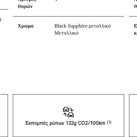
θυρών
θ
η
Χρώμα
Black Sapphire μεταλλικό
Ε
Μεταλλικό
κ
Εκπομπές ρύπων 132g CO2/100km