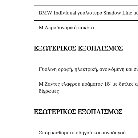
BMW Individual γυαλιστερό Shadow Line με
M Αεροδυναμικό πακέτο
ΕΞΩΤΕΡΙΚΌΣ ΕΞΟΠΛΙΣΜΌΣ
Γυάλινη οροφή, ηλεκτρική, ανοιγόμενη και 
M Ζάντες ελαφρού κράματος 18" με διπλές α
δίχρωμες
ΕΣΩΤΕΡΙΚΌΣ ΕΞΟΠΛΙΣΜΌΣ
Σπορ καθίσματα οδηγού και συνοδηγού