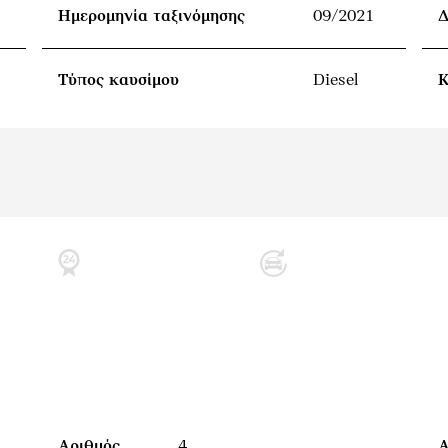
Ημερομηνία ταξινόμησης
09/2021
Δ
Τύπος καυσίμου
Diesel
Κ
Αριθμός
4
Α