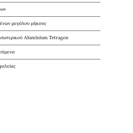
ρων
μένων μεγάλου μήκους
εσωτερικού Aluminium Tetragon
ούμενα
φαλείας