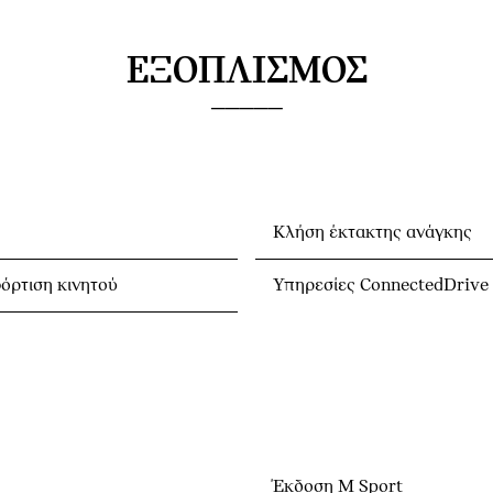
ΕΞΟΠΛΙΣΜΌΣ
Κλήση έκτακτης ανάγκης
όρτιση κινητού
Υπηρεσίες ConnectedDrive
Έκδοση M Sport