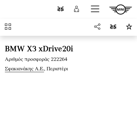
Μετάβαση στο κύριο περιεχόμενο
Σύγκριση
Σύνδεση
Επισκόπηση
BMW X3 xDrive20i
Αριθμός προσφοράς 222264
Σφακιανάκης Α.Ε.
, Περιστέρι