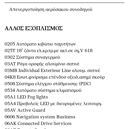
Απενεργοποίηση αερόσακου συνοδηγού
ΆΛΛΟΣ ΕΞΟΠΛΙΣΜΌΣ
0205 Αυτόματο κιβώτιο ταχυτήτων
025T 18" ζάντα ελ.κρ.τρ.με ακτ.σε σχ.V 618
0302 Σύστημα συναγερμού
03AT Ράγα οροφής αλουμίνιο σατινέ
03MB Individual Exterieur Line αλουμ. σατινέ
04K8 Εσωτ.φινίρισμα επένδυσ οξειδ.ασημί σκούρ
0508 Σύστημα ελέγχου στάθμευσης (PDC)
0534 Αυτόματο σύστημα κλιματισμού
05A1 LED Fog lights
05A4 Προβολείς LED με διευρυμένες λειτουργ.
05AV Active Guard
0606 Navigation system Business
06AK Connected Drive Services