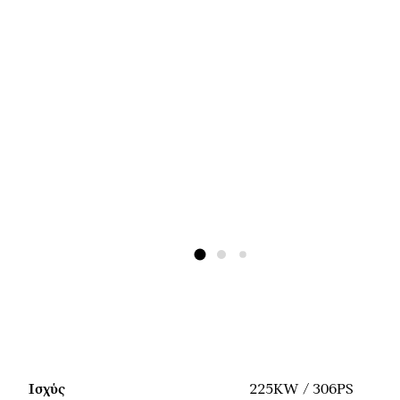
Ισχύς
225KW / 306PS