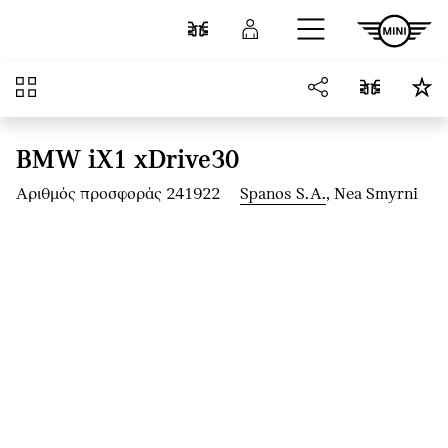
Μετάβαση στο κύριο περιεχόμενο
Σύγκριση
Σύνδεση
Επισκόπηση
BMW iX1 xDrive30
Αριθμός προσφοράς 241922
Spanos S.A.
, Nea Smyrni