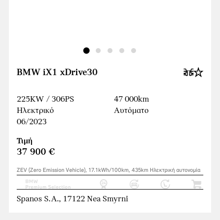
BMW iX1 xDrive30
225KW / 306PS
47 000km
Ηλεκτρικό
Αυτόματο
06/2023
Τιμή
37 900 €
ZEV (Zero Emission Vehicle), 17.1kWh/100km, 435km Ηλεκτρική αυτονομία
Spanos S.A., 17122 Nea Smyrni