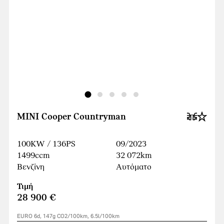
MINI Cooper Countryman
100KW / 136PS
09/2023
1499ccm
32 072km
Βενζίνη
Αυτόματο
Τιμή
28 900 €
EURO 6d, 147g CO2/100km, 6.5l/100km