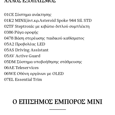
ΆΛΛΟΣ ΕΞΟΠΛΙΣΜΌΣ
01CE Σύστημα ανάκτησης
01K2 MINIζάντ.κρ.Asteroid Spoke 944 Sil. STD
02TF Steptronic με κιβώτιο διπλού συμπλέκτη
0386 Ράγα οροφής
0478 Βάση στερέωσης παιδικού καθίσματος
05A2 Προβολέας LED
05AS Driving Assistant
05AV Active Guard
05DM Σύστημα υποβοήθησης στάθμευσης
06AE Teleservices
06WE Οθόνη οργάνων με OLED
07EL Essential Trim
Ο ΕΠΊΣΗΜΟΣ ΈΜΠΟΡΟΣ MINI