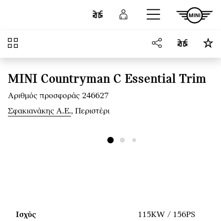
Μετάβαση στο κύριο περιεχόμενο
Σύγκριση
Σύνδεση
Επισκόπηση
MINI Countryman C Essential Trim
Αριθμός προσφοράς 246627
Σφακιανάκης Α.Ε.
, Περιστέρι
Ισχύς
115KW / 156PS