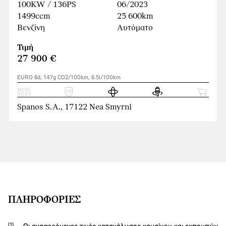
100KW / 136PS
06/2023
1499ccm
25 600km
Βενζίνη
Αυτόματο
Τιμή
27 900 €
EURO 6d, 147g CO2/100km, 6.5l/100km
Spanos S.A., 17122 Nea Smyrni
ΠΛΗΡΟΦΟΡΊΕΣ