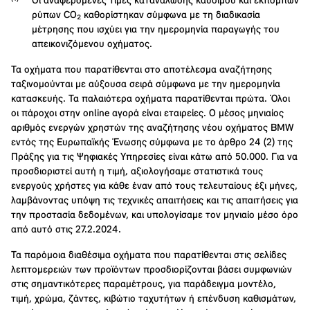
Οι αναφερόμενες τιμές κατανάλωσης καυσίμου και εκπομπών
ρύπων CO₂ καθορίστηκαν σύμφωνα με τη διαδικασία
μέτρησης που ισχύει για την ημερομηνία παραγωγής του
απεικονιζόμενου οχήματος.
Τα οχήματα που παρατίθενται στο αποτέλεσμα αναζήτησης
ταξινομούνται με αύξουσα σειρά σύμφωνα με την ημερομηνία
κατασκευής. Τα παλαιότερα οχήματα παρατίθενται πρώτα. Όλοι
οι πάροχοι στην online αγορά είναι εταιρείες. Ο μέσος μηνιαίος
αριθμός ενεργών χρηστών της αναζήτησης νέου οχήματος BMW
εντός της Ευρωπαϊκής Ένωσης σύμφωνα με το άρθρο 24 (2) της
Πράξης για τις Ψηφιακές Υπηρεσίες είναι κάτω από 50.000. Για να
προσδιοριστεί αυτή η τιμή, αξιολογήσαμε στατιστικά τους
ενεργούς χρήστες για κάθε έναν από τους τελευταίους έξι μήνες,
λαμβάνοντας υπόψη τις τεχνικές απαιτήσεις και τις απαιτήσεις για
την προστασία δεδομένων, και υπολογίσαμε τον μηνιαίο μέσο όρο
από αυτό στις 27.2.2024.
Τα παρόμοια διαθέσιμα οχήματα που παρατίθενται στις σελίδες
λεπτομερειών των προϊόντων προσδιορίζονται βάσει συμφωνιών
στις σημαντικότερες παραμέτρους, για παράδειγμα μοντέλο,
τιμή, χρώμα, ζάντες, κιβώτιο ταχυτήτων ή επένδυση καθισμάτων,