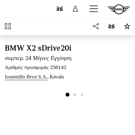
Μετάβαση στο κύριο περιεχόμενο
Σύγκριση
Σύνδεση
Επισκόπηση
BMW X2 sDrive20i
συμπερ. 24 Μήνες Εγγύηση
Αριθμός προσφοράς 258142
Ioannidis Bros S.A.
, Kavala