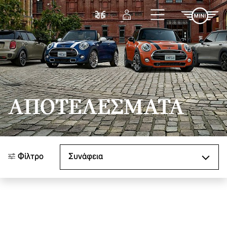
Μετάβαση στο κύριο περιεχόμενο
Σύγκριση
Σύνδεση
ΑΠΟΤΕΛΈΣΜΑΤΑ
Ταξινόμηση κατά
Φίλτρο