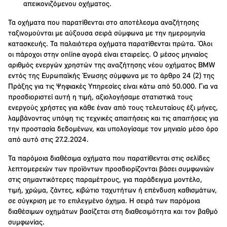
απεικονιζόμενου οχήματος.
Τα οχήματα που παρατίθενται στο αποτέλεσμα αναζήτησης
ταξινομούνται με αύξουσα σειρά σύμφωνα με την ημερομηνία
κατασκευής. Τα παλαιότερα οχήματα παρατίθενται πρώτα. Όλοι
οι πάροχοι στην online αγορά είναι εταιρείες. Ο μέσος μηνιαίος
αριθμός ενεργών χρηστών της αναζήτησης νέου οχήματος BMW
εντός της Ευρωπαϊκής Ένωσης σύμφωνα με το άρθρο 24 (2) της
Πράξης για τις Ψηφιακές Υπηρεσίες είναι κάτω από 50.000. Για να
προσδιοριστεί αυτή η τιμή, αξιολογήσαμε στατιστικά τους
ενεργούς χρήστες για κάθε έναν από τους τελευταίους έξι μήνες,
λαμβάνοντας υπόψη τις τεχνικές απαιτήσεις και τις απαιτήσεις για
την προστασία δεδομένων, και υπολογίσαμε τον μηνιαίο μέσο όρο
από αυτό στις 27.2.2024.
Τα παρόμοια διαθέσιμα οχήματα που παρατίθενται στις σελίδες
λεπτομερειών των προϊόντων προσδιορίζονται βάσει συμφωνιών
στις σημαντικότερες παραμέτρους, για παράδειγμα μοντέλο,
τιμή, χρώμα, ζάντες, κιβώτιο ταχυτήτων ή επένδυση καθισμάτων,
σε σύγκριση με το επιλεγμένο όχημα. Η σειρά των παρόμοια
διαθέσιμων οχημάτων βασίζεται στη διαθεσιμότητα και τον βαθμό
συμφωνίας.