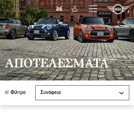
Μετάβαση στο κύριο περιεχόμενο
Σύγκριση
Σύνδεση
ΑΠΟΤΕΛΈΣΜΑΤΑ
Ταξινόμηση κατά
Φίλτρο