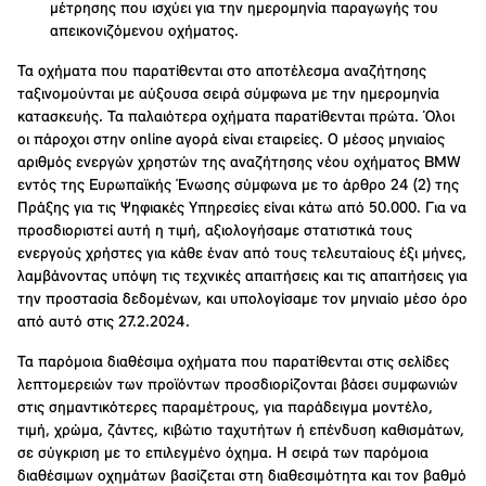
μέτρησης που ισχύει για την ημερομηνία παραγωγής του
απεικονιζόμενου οχήματος.
Τα οχήματα που παρατίθενται στο αποτέλεσμα αναζήτησης
ταξινομούνται με αύξουσα σειρά σύμφωνα με την ημερομηνία
κατασκευής. Τα παλαιότερα οχήματα παρατίθενται πρώτα. Όλοι
οι πάροχοι στην online αγορά είναι εταιρείες. Ο μέσος μηνιαίος
αριθμός ενεργών χρηστών της αναζήτησης νέου οχήματος BMW
εντός της Ευρωπαϊκής Ένωσης σύμφωνα με το άρθρο 24 (2) της
Πράξης για τις Ψηφιακές Υπηρεσίες είναι κάτω από 50.000. Για να
προσδιοριστεί αυτή η τιμή, αξιολογήσαμε στατιστικά τους
ενεργούς χρήστες για κάθε έναν από τους τελευταίους έξι μήνες,
λαμβάνοντας υπόψη τις τεχνικές απαιτήσεις και τις απαιτήσεις για
την προστασία δεδομένων, και υπολογίσαμε τον μηνιαίο μέσο όρο
από αυτό στις 27.2.2024.
Τα παρόμοια διαθέσιμα οχήματα που παρατίθενται στις σελίδες
λεπτομερειών των προϊόντων προσδιορίζονται βάσει συμφωνιών
στις σημαντικότερες παραμέτρους, για παράδειγμα μοντέλο,
τιμή, χρώμα, ζάντες, κιβώτιο ταχυτήτων ή επένδυση καθισμάτων,
σε σύγκριση με το επιλεγμένο όχημα. Η σειρά των παρόμοια
διαθέσιμων οχημάτων βασίζεται στη διαθεσιμότητα και τον βαθμό