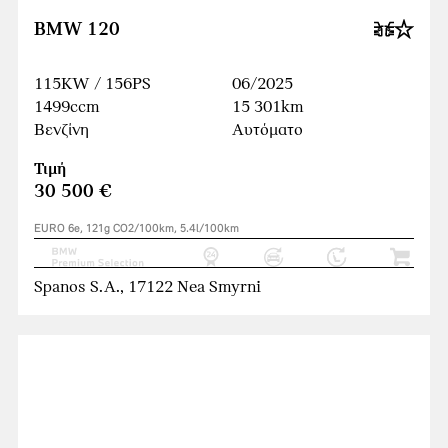
BMW 120
115KW / 156PS
06/2025
1499ccm
15 301km
Βενζίνη
Αυτόματο
Τιμή
30 500 €
EURO 6e, 121g CO2/100km, 5.4l/100km
Spanos S.A., 17122 Nea Smyrni