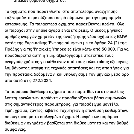
απεικονιζόμενου οχήματος.
Τα οχήματα που παρατίθενται στο αποτέλεσμα αναζήτησης
ταξινομούνται με αύξουσα σειρά σύμφωνα με την ημερομηνία
κατασκευής. Τα παλαιότερα οχήματα παρατίθενται πρώτα. Όλοι
οι πάροχοι στην online αγορά είναι εταιρείες. Ο μέσος μηνιαίος
αριθμός ενεργών χρηστών της αναζήτησης νέου οχήματος BMW
εντός της Ευρωπαϊκής Ένωσης σύμφωνα με το άρθρο 24 (2) της
Πράξης για τις Ψηφιακές Υπηρεσίες είναι κάτω από 50.000. Για να
προσδιοριστεί αυτή η τιμή, αξιολογήσαμε στατιστικά τους
ενεργούς χρήστες για κάθε έναν από τους τελευταίους έξι μήνες,
λαμβάνοντας υπόψη τις τεχνικές απαιτήσεις και τις απαιτήσεις για
την προστασία δεδομένων, και υπολογίσαμε τον μηνιαίο μέσο όρο
από αυτό στις 27.2.2024.
Τα παρόμοια διαθέσιμα οχήματα που παρατίθενται στις σελίδες
λεπτομερειών των προϊόντων προσδιορίζονται βάσει συμφωνιών
στις σημαντικότερες παραμέτρους, για παράδειγμα μοντέλο,
τιμή, χρώμα, ζάντες, κιβώτιο ταχυτήτων ή επένδυση καθισμάτων,
σε σύγκριση με το επιλεγμένο όχημα. Η σειρά των παρόμοια
διαθέσιμων οχημάτων βασίζεται στη διαθεσιμότητα και τον βαθμό
συμφωνίας.