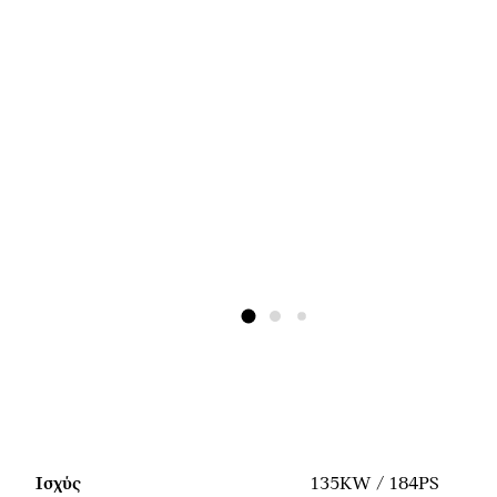
Ισχύς
135KW / 184PS