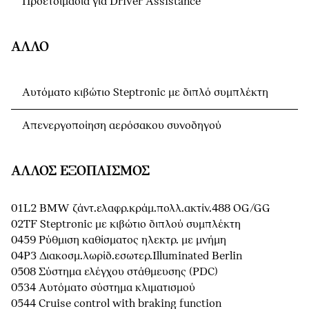
Προετοιμασία για Driver Assistance
ΆΛΛΟ
Αυτόματο κιβώτιο Steptronic με διπλό συμπλέκτη
Απενεργοποίηση αερόσακου συνοδηγού
ΆΛΛΟΣ ΕΞΟΠΛΙΣΜΌΣ
01L2 BMW ζάντ.ελαφρ.κράμ.πολλ.ακτίν.488 OG/GG
02TF Steptronic με κιβώτιο διπλού συμπλέκτη
0459 Ρύθμιση καθίσματος ηλεκτρ. με μνήμη
04P3 Διακοσμ.λωρίδ.εσωτερ.Illuminated Berlin
0508 Σύστημα ελέγχου στάθμευσης (PDC)
0534 Αυτόματο σύστημα κλιματισμού
0544 Cruise control with braking function