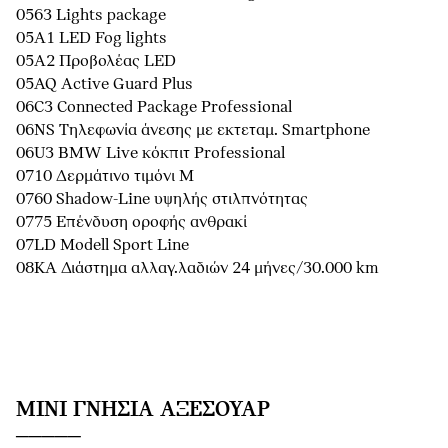
0563 Lights package
05A1 LED Fog lights
05A2 Προβολέας LED
05AQ Active Guard Plus
06C3 Connected Package Professional
06NS Τηλεφωνία άνεσης με εκτεταμ. Smartphone
06U3 BMW Live κόκπιτ Professional
0710 Δερμάτινο τιμόνι M
0760 Shadow-Line υψηλής στιλπνότητας
0775 Επένδυση οροφής ανθρακί
07LD Modell Sport Line
08KA Διάστημα αλλαγ.λαδιών 24 μήνες/30.000 km
MINI ΓΝΉΣΙΑ ΑΞΕΣΟΥΆΡ