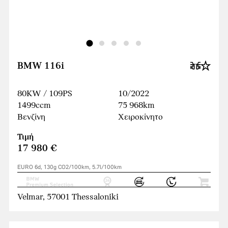
BMW 116i
80KW / 109PS
10/2022
1499ccm
75 968km
Βενζίνη
Χειροκίνητο
Τιμή
17 980 €
EURO 6d, 130g CO2/100km, 5.7l/100km
Velmar, 57001 Thessaloniki