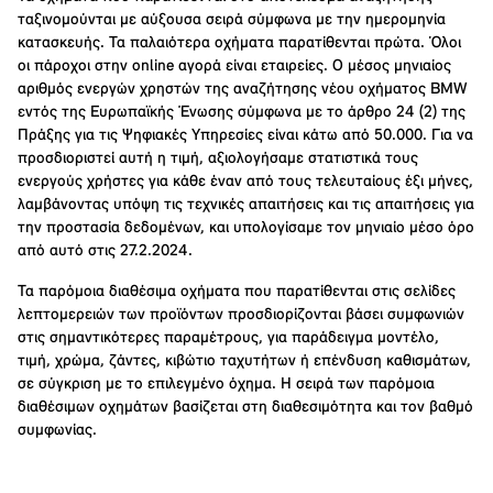
ταξινομούνται με αύξουσα σειρά σύμφωνα με την ημερομηνία
κατασκευής. Τα παλαιότερα οχήματα παρατίθενται πρώτα. Όλοι
οι πάροχοι στην online αγορά είναι εταιρείες. Ο μέσος μηνιαίος
αριθμός ενεργών χρηστών της αναζήτησης νέου οχήματος BMW
εντός της Ευρωπαϊκής Ένωσης σύμφωνα με το άρθρο 24 (2) της
Πράξης για τις Ψηφιακές Υπηρεσίες είναι κάτω από 50.000. Για να
προσδιοριστεί αυτή η τιμή, αξιολογήσαμε στατιστικά τους
ενεργούς χρήστες για κάθε έναν από τους τελευταίους έξι μήνες,
λαμβάνοντας υπόψη τις τεχνικές απαιτήσεις και τις απαιτήσεις για
την προστασία δεδομένων, και υπολογίσαμε τον μηνιαίο μέσο όρο
από αυτό στις 27.2.2024.
Τα παρόμοια διαθέσιμα οχήματα που παρατίθενται στις σελίδες
λεπτομερειών των προϊόντων προσδιορίζονται βάσει συμφωνιών
στις σημαντικότερες παραμέτρους, για παράδειγμα μοντέλο,
τιμή, χρώμα, ζάντες, κιβώτιο ταχυτήτων ή επένδυση καθισμάτων,
σε σύγκριση με το επιλεγμένο όχημα. Η σειρά των παρόμοια
διαθέσιμων οχημάτων βασίζεται στη διαθεσιμότητα και τον βαθμό
συμφωνίας.