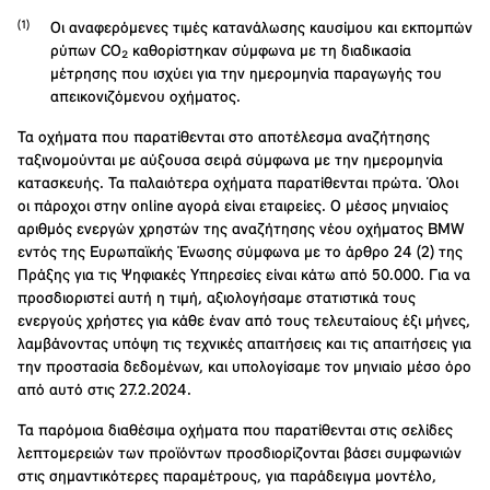
Οι αναφερόμενες τιμές κατανάλωσης καυσίμου και εκπομπών
ρύπων CO₂ καθορίστηκαν σύμφωνα με τη διαδικασία
μέτρησης που ισχύει για την ημερομηνία παραγωγής του
απεικονιζόμενου οχήματος.
Τα οχήματα που παρατίθενται στο αποτέλεσμα αναζήτησης
ταξινομούνται με αύξουσα σειρά σύμφωνα με την ημερομηνία
κατασκευής. Τα παλαιότερα οχήματα παρατίθενται πρώτα. Όλοι
οι πάροχοι στην online αγορά είναι εταιρείες. Ο μέσος μηνιαίος
αριθμός ενεργών χρηστών της αναζήτησης νέου οχήματος BMW
εντός της Ευρωπαϊκής Ένωσης σύμφωνα με το άρθρο 24 (2) της
Πράξης για τις Ψηφιακές Υπηρεσίες είναι κάτω από 50.000. Για να
προσδιοριστεί αυτή η τιμή, αξιολογήσαμε στατιστικά τους
ενεργούς χρήστες για κάθε έναν από τους τελευταίους έξι μήνες,
λαμβάνοντας υπόψη τις τεχνικές απαιτήσεις και τις απαιτήσεις για
την προστασία δεδομένων, και υπολογίσαμε τον μηνιαίο μέσο όρο
από αυτό στις 27.2.2024.
Τα παρόμοια διαθέσιμα οχήματα που παρατίθενται στις σελίδες
λεπτομερειών των προϊόντων προσδιορίζονται βάσει συμφωνιών
στις σημαντικότερες παραμέτρους, για παράδειγμα μοντέλο,