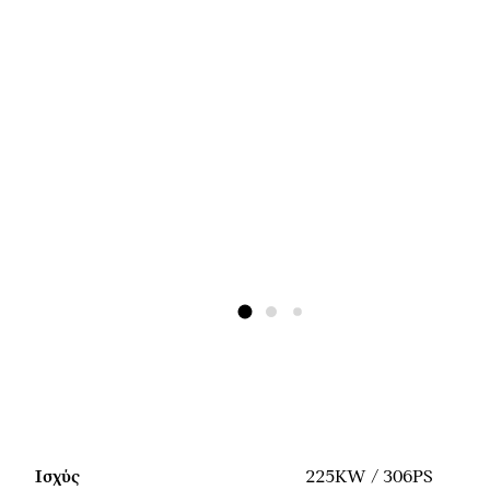
Ισχύς
225KW / 306PS