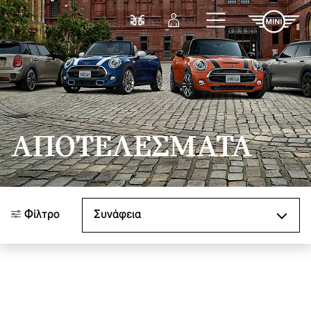
Μετάβαση στο κύριο περιεχόμενο
Σύγκριση
Σύνδεση
ΑΠΟΤΕΛΈΣΜΑΤΑ
Ταξινόμηση κατά
Φίλτρο