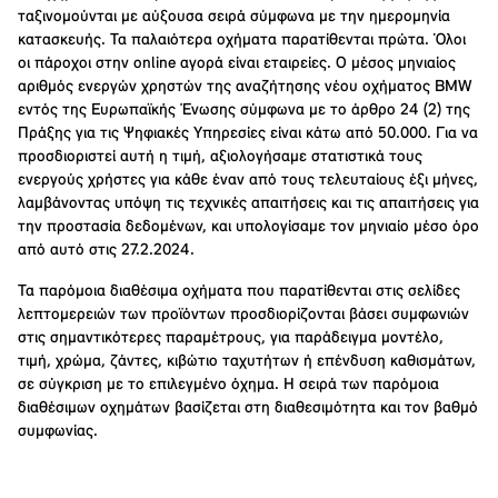
ταξινομούνται με αύξουσα σειρά σύμφωνα με την ημερομηνία
κατασκευής. Τα παλαιότερα οχήματα παρατίθενται πρώτα. Όλοι
οι πάροχοι στην online αγορά είναι εταιρείες. Ο μέσος μηνιαίος
αριθμός ενεργών χρηστών της αναζήτησης νέου οχήματος BMW
εντός της Ευρωπαϊκής Ένωσης σύμφωνα με το άρθρο 24 (2) της
Πράξης για τις Ψηφιακές Υπηρεσίες είναι κάτω από 50.000. Για να
προσδιοριστεί αυτή η τιμή, αξιολογήσαμε στατιστικά τους
ενεργούς χρήστες για κάθε έναν από τους τελευταίους έξι μήνες,
λαμβάνοντας υπόψη τις τεχνικές απαιτήσεις και τις απαιτήσεις για
την προστασία δεδομένων, και υπολογίσαμε τον μηνιαίο μέσο όρο
από αυτό στις 27.2.2024.
Τα παρόμοια διαθέσιμα οχήματα που παρατίθενται στις σελίδες
λεπτομερειών των προϊόντων προσδιορίζονται βάσει συμφωνιών
στις σημαντικότερες παραμέτρους, για παράδειγμα μοντέλο,
τιμή, χρώμα, ζάντες, κιβώτιο ταχυτήτων ή επένδυση καθισμάτων,
σε σύγκριση με το επιλεγμένο όχημα. Η σειρά των παρόμοια
διαθέσιμων οχημάτων βασίζεται στη διαθεσιμότητα και τον βαθμό
συμφωνίας.