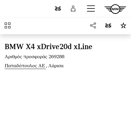
Μετάβαση στο κύριο περιεχόμενο
Σύγκριση
Σύνδεση
Επισκόπηση
BMW X4 xDrive20d xLine
Αριθμός προσφοράς 269288
Παπαδόπουλος ΑΕ
, Λάρισα