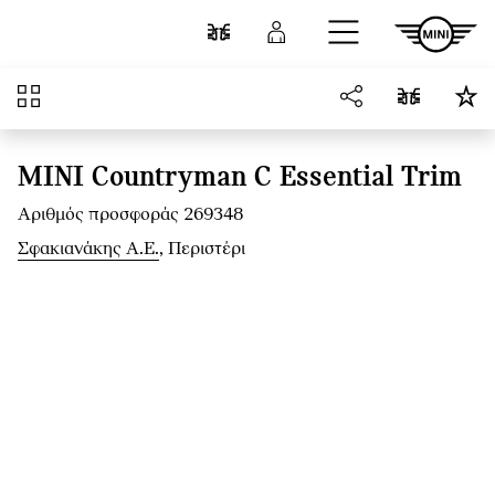
Μετάβαση στο κύριο περιεχόμενο
Σύγκριση
Σύνδεση
Επισκόπηση
MINI Countryman C Essential Trim
Αριθμός προσφοράς 269348
Σφακιανάκης Α.Ε.
, Περιστέρι