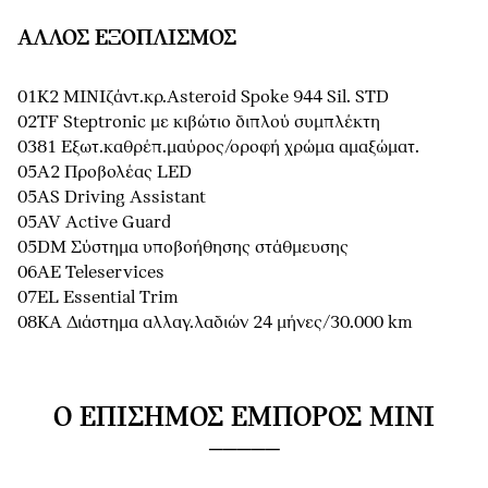
ΆΛΛΟΣ ΕΞΟΠΛΙΣΜΌΣ
01K2 MINIζάντ.κρ.Asteroid Spoke 944 Sil. STD
02TF Steptronic με κιβώτιο διπλού συμπλέκτη
0381 Εξωτ.καθρέπ.μαύρος/οροφή χρώμα αμαξώματ.
05A2 Προβολέας LED
05AS Driving Assistant
05AV Active Guard
05DM Σύστημα υποβοήθησης στάθμευσης
06AE Teleservices
07EL Essential Trim
08KA Διάστημα αλλαγ.λαδιών 24 μήνες/30.000 km
Ο ΕΠΊΣΗΜΟΣ ΈΜΠΟΡΟΣ MINI