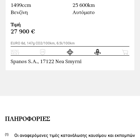
1499ccm
25 600km
Βενζίνη
Αυτόματο
Τιμή
27 900 €
EURO 6d, 147g CO2/100km, 6.5l/100km
Spanos S.A., 17122 Nea Smyrni
ΠΛΗΡΟΦΟΡΊΕΣ
Οι αναφερόμενες τιμές κατανάλωσης καυσίμου και εκπομπών