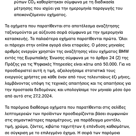
ρύπων CO₂ καθορίστηκαν σύμφωνα με τη διαδικασία
μέτρησης που ισχύει για την ημερομηνία παραγωγής του
απεικονιζόμενου οχήματος.
Τα οχήματα που παρατίθενται στο αποτέλεσμα αναζήτησης
ταξινομούνται με αύξουσα σειρά σύμφωνα με την ημερομηνία
κατασκευής. Τα παλαιότερα οχήματα παρατίθενται πρώτα. Όλοι
οι πάροχοι στην online αγορά είναι εταιρείες. Ο μέσος μηνιαίος
αριθμός ενεργών χρηστών της αναζήτησης νέου οχήματος BMW
εντός της Ευρωπαϊκής Ένωσης σύμφωνα με το άρθρο 24 (2) της
Πράξης για τις Ψηφιακές Υπηρεσίες είναι κάτω από 50.000. Για να
προσδιοριστεί αυτή η τιμή, αξιολογήσαμε στατιστικά τους
ενεργούς χρήστες για κάθε έναν από τους τελευταίους έξι μήνες,
λαμβάνοντας υπόψη τις τεχνικές απαιτήσεις και τις απαιτήσεις για
την προστασία δεδομένων, και υπολογίσαμε τον μηνιαίο μέσο όρο
από αυτό στις 27.2.2024.
Τα παρόμοια διαθέσιμα οχήματα που παρατίθενται στις σελίδες
λεπτομερειών των προϊόντων προσδιορίζονται βάσει συμφωνιών
στις σημαντικότερες παραμέτρους, για παράδειγμα μοντέλο,
τιμή, χρώμα, ζάντες, κιβώτιο ταχυτήτων ή επένδυση καθισμάτων,
σε σύγκριση με το επιλεγμένο όχημα. Η σειρά των παρόμοια