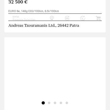
32 500 €
EURO 6e, 148g CO2/100km, 6.5l/100km
Andreas Tzouramanis Ltd., 26442 Patra