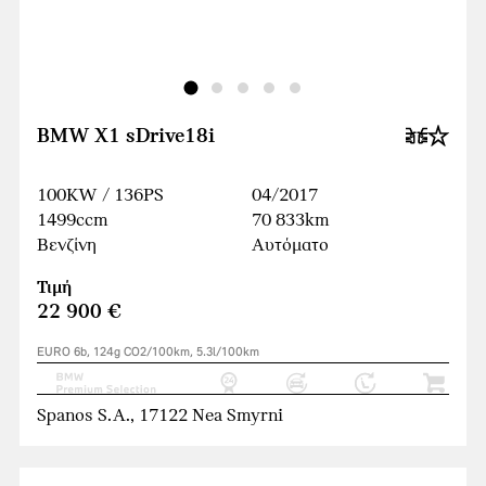
BMW X1 sDrive18i
100KW / 136PS
04/2017
1499ccm
70 833km
Βενζίνη
Αυτόματο
Τιμή
22 900 €
EURO 6b, 124g CO2/100km, 5.3l/100km
Spanos S.A., 17122 Nea Smyrni