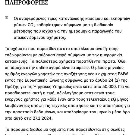
ΠΛΗΡΟΦΟΡΊΕΣ
Οι αναφερόμενες τιμές κατανάλωσης καυσίμου και εκπομπών
ρύπων CO₂ καθορίστηκαν σύμφωνα με τη διαδικασία
μέτρησης που ισχύει για την ημερομηνία παραγωγής του
απεικονιζόμενου οχήματος.
Τα οχήματα που παρατίθενται στο αποτέλεσμα αναζήτησης
ταξινομούνται με αύξουσα σειρά σύμφωνα με την ημερομηνία
κατασκευής. Τα παλαιότερα οχήματα παρατίθενται πρώτα. Όλοι
οι πάροχοι στην online αγορά είναι εταιρείες. Ο μέσος μηνιαίος
αριθμός ενεργών χρηστών της αναζήτησης νέου οχήματος BMW
εντός της Ευρωπαϊκής Ένωσης σύμφωνα με το άρθρο 24 (2) της
Πράξης για τις Ψηφιακές Υπηρεσίες είναι κάτω από 50.000. Για να
προσδιοριστεί αυτή η τιμή, αξιολογήσαμε στατιστικά τους
ενεργούς χρήστες για κάθε έναν από τους τελευταίους έξι μήνες,
λαμβάνοντας υπόψη τις τεχνικές απαιτήσεις και τις απαιτήσεις για
την προστασία δεδομένων, και υπολογίσαμε τον μηνιαίο μέσο όρο
από αυτό στις 27.2.2024.
Τα παρόμοια διαθέσιμα οχήματα που παρατίθενται στις σελίδες