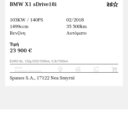
BMW X1 sDrive18i
103KW / 140PS
02/2018
1499ccm
35 500km
Βενζίνη
Αυτόματο
Τιμή
23 900 €
EURO 6c, 122g CO2/100km, 5.3l/100km
Spanos S.A., 17122 Nea Smyrni