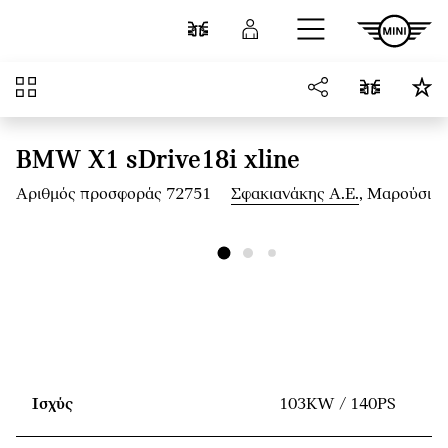
Μετάβαση στο κύριο περιεχόμενο
Σύγκριση
Σύνδεση
Επισκόπηση
BMW X1 sDrive18i xline
Αριθμός προσφοράς 72751
Σφακιανάκης Α.Ε.
, Μαρούσι
Ισχύς
103KW / 140PS