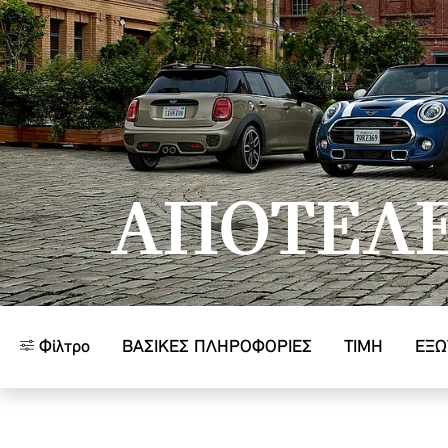
Μετάβαση στο κύριο περιεχόμενο
ΑΠΟΤΕΛ
Φίλτρο
ΒΑΣΙΚΈΣ ΠΛΗΡΟΦΟΡΊΕΣ
ΤΙΜΗ
ΕΞΩ